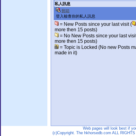
私人訊息
郵箱
登入檢查你的私人訊息
= New Posts since your last visit (
more then 15 posts)
= No New Posts since your last visit
more then 15 posts)
= Topic is Locked (No new Posts m
made in it)
Web pages will look best if y
(c)Copyright. The hkhorsedb.com ALL RIGHTS