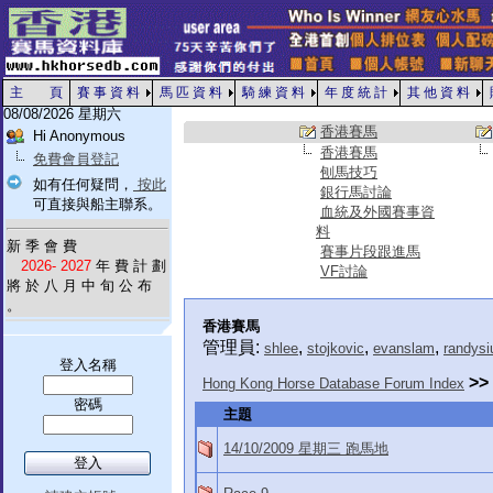
主 頁
賽 事 資 料
馬 匹 資 料
騎 練 資 料
年 度 統 計
其 他 資 料
08/08/2026 星期六
香港賽馬
Hi Anonymous
香港賽馬
免費會員登記
刨馬技巧
如有任何疑問，
按此
銀行馬討論
可直接與船主聯系。
血統及外國賽事資
料
新 季 會 費
賽事片段跟進馬
2026- 2027
年 費 計 劃
VF討論
將 於 八 月 中 旬 公 布
。
香港賽馬
管理員:
,
,
,
shlee
stojkovic
evanslam
randysi
登入名稱
>>
Hong Kong Horse Database Forum Index
密碼
主題
14/10/2009 星期三 跑馬地