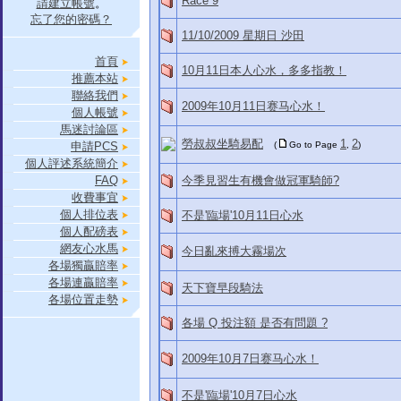
Race 9
請建立帳號
。
忘了您的密碼？
11/10/2009 星期日 沙田
首頁
10月11日本人心水，多多指教！
推薦本站
聯絡我們
2009年10月11日赛马心水！
個人帳號
馬迷討論區
勞叔叔坐騎易配
1
2
申請PCS
(
Go to Page
,
)
個人評述系統簡介
FAQ
今季見習生有機會做冠軍騎師?
收費事宜
個人排位表
不是'臨場'10月11日心水
個人配磅表
網友心水馬
今日亂來搏大霧場次
各場獨贏賠率
各場連贏賠率
天下寶早段騎法
各場位置走勢
各場 Q 投注額 是否有問題 ?
2009年10月7日赛马心水！
不是'臨場'10月7日心水