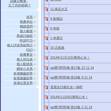
請建立帳號
。
忘了您的密碼？
12 家品大王
首頁
9 新標誌
推薦本站
聯絡我們
8 有綵
個人帳號
馬迷討論區
1 幸運日
申請PCS
個人評述系統簡介
10 正藍旗
FAQ
收費事宜
2014年11月12日賽馬心水！
個人排位表
個人配磅表
wp雙Q對對糊 第17集 12 11 14
網友心水馬
各場獨贏賠率
wp雙Q對對糊 第16集 9 11 14
各場連贏賠率
各場位置走勢
直观全日最乱这一场吧
2014年11月9日賽馬心水！
wp雙Q對對糊 第15集 2 11 14