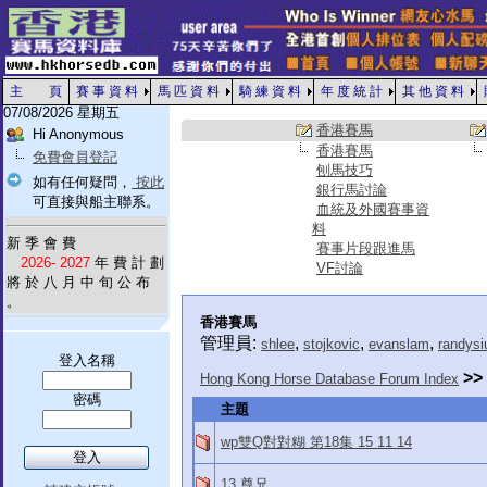
主 頁
賽 事 資 料
馬 匹 資 料
騎 練 資 料
年 度 統 計
其 他 資 料
07/08/2026 星期五
香港賽馬
Hi Anonymous
香港賽馬
免費會員登記
刨馬技巧
如有任何疑問，
按此
銀行馬討論
可直接與船主聯系。
血統及外國賽事資
料
新 季 會 費
賽事片段跟進馬
2026- 2027
年 費 計 劃
VF討論
將 於 八 月 中 旬 公 布
。
香港賽馬
管理員:
,
,
,
shlee
stojkovic
evanslam
randysi
登入名稱
>>
Hong Kong Horse Database Forum Index
密碼
主題
wp雙Q對對糊 第18集 15 11 14
13 尊兄