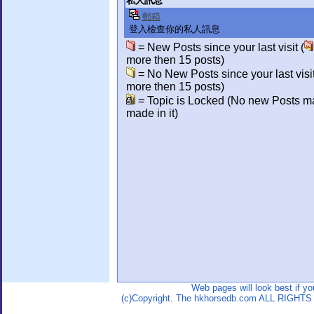
私人訊息
郵箱
登入檢查你的私人訊息
= New Posts since your last visit (
more then 15 posts)
= No New Posts since your last visit
more then 15 posts)
= Topic is Locked (No new Posts m
made in it)
Web pages will look best if y
(c)Copyright. The hkhorsedb.com ALL RIGHTS