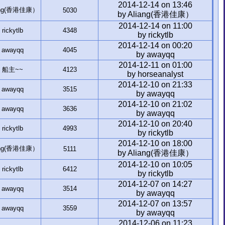
2014-12-14 on 13:46
ang(香港佳康）
5030
by Aliang(香港佳康）
2014-12-14 on 11:00
rickytlb
4348
by rickytlb
2014-12-14 on 00:20
awayqq
4045
by awayqq
2014-12-11 on 01:00
船主~~
4123
by horseanalyst
2014-12-10 on 21:33
awayqq
3515
by awayqq
2014-12-10 on 21:02
awayqq
3636
by awayqq
2014-12-10 on 20:40
rickytlb
4993
by rickytlb
2014-12-10 on 18:00
ang(香港佳康）
5111
by Aliang(香港佳康）
2014-12-10 on 10:05
rickytlb
6412
by rickytlb
2014-12-07 on 14:27
awayqq
3514
by awayqq
2014-12-07 on 13:57
awayqq
3559
by awayqq
2014-12-06 on 11:23