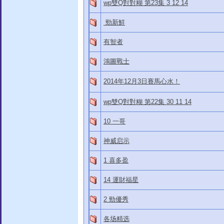
wp雙Q對對糊 第23集 3 12 14
勁新鮮
有智者
鴻圖戰士
2014年12月3日賽馬心水！
wp雙Q對對糊 第22集 30 11 14
10 一哥
神威启示
1 喜多盈
14 運財福星
2 勁優秀
各场精选