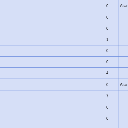
Ali
0
0
0
1
0
0
4
Ali
0
7
0
0