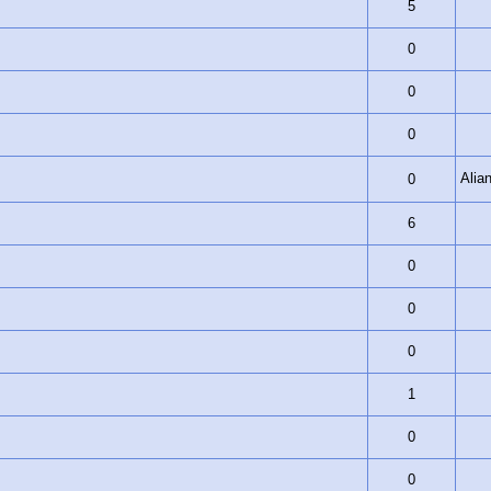
5
0
0
0
Ali
0
6
0
0
0
1
0
0