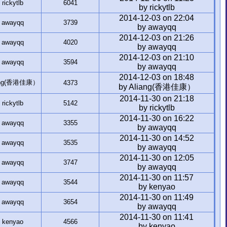
rickytlb
6041
by rickytlb
2014-12-03 on 22:04
awayqq
3739
by awayqq
2014-12-03 on 21:26
awayqq
4020
by awayqq
2014-12-03 on 21:10
awayqq
3594
by awayqq
2014-12-03 on 18:48
ang(香港佳康）
4373
by Aliang(香港佳康）
2014-11-30 on 21:18
rickytlb
5142
by rickytlb
2014-11-30 on 16:22
awayqq
3355
by awayqq
2014-11-30 on 14:52
awayqq
3535
by awayqq
2014-11-30 on 12:05
awayqq
3747
by awayqq
2014-11-30 on 11:57
awayqq
3544
by kenyao
2014-11-30 on 11:49
awayqq
3654
by awayqq
2014-11-30 on 11:41
kenyao
4566
by kenyao