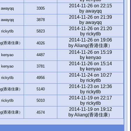
2014-11-26 on 22:15
awayqq
3305
by awayqq
2014-11-26 on 21:39
awayqq
3878
by awayqq
2014-11-26 on 21:20
rickytlb
5823
by rickytlb
2014-11-26 on 19:06
ang(香港佳康）
4026
by Aliang(香港佳康）
2014-11-26 on 15:19
kenyao
4487
by kenyao
2014-11-26 on 15:14
kenyao
3781
by kenyao
2014-11-24 on 10:27
rickytlb
4956
by rickytlb
2014-11-23 on 12:36
ang(香港佳康）
5140
by rickytlb
2014-11-19 on 22:17
rickytlb
5010
by rickytlb
2014-11-19 on 19:12
ang(香港佳康）
4574
by Aliang(香港佳康）