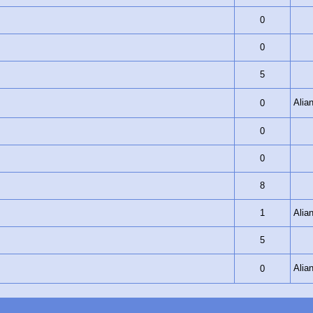
0
0
5
Ali
0
0
0
8
1
Ali
5
Ali
0