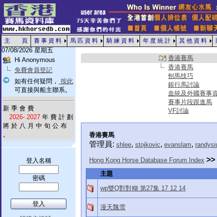
主 頁
賽 事 資 料
馬 匹 資 料
騎 練 資 料
年 度 統 計
其 他 資 料
07/08/2026 星期五
香港賽馬
Hi Anonymous
香港賽馬
免費會員登記
刨馬技巧
如有任何疑問，
按此
銀行馬討論
可直接與船主聯系。
血統及外國賽事
賽事片段跟進馬
新 季 會 費
VF討論
2026- 2027
年 費 計 劃
將 於 八 月 中 旬 公 布
。
香港賽馬
管理員:
,
,
,
shlee
stojkovic
evanslam
randysi
>>
Hong Kong Horse Database Forum Index
登入名稱
主題
密碼
wp雙Q對對糊 第27集 17 12 14
漫天飄雪