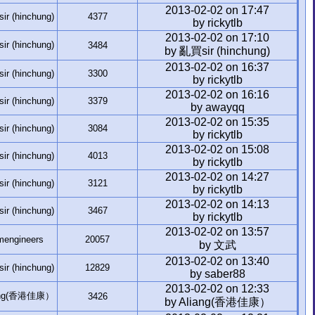
2013-02-02 on 17:47
r (hinchung)
4377
by rickytlb
2013-02-02 on 17:10
r (hinchung)
3484
by 亂買sir (hinchung)
2013-02-02 on 16:37
r (hinchung)
3300
by rickytlb
2013-02-02 on 16:16
r (hinchung)
3379
by awayqq
2013-02-02 on 15:35
r (hinchung)
3084
by rickytlb
2013-02-02 on 15:08
r (hinchung)
4013
by rickytlb
2013-02-02 on 14:27
r (hinchung)
3121
by rickytlb
2013-02-02 on 14:13
r (hinchung)
3467
by rickytlb
2013-02-02 on 13:57
mengineers
20057
by 文武
2013-02-02 on 13:40
r (hinchung)
12829
by saber88
2013-02-02 on 12:33
ang(香港佳康）
3426
by Aliang(香港佳康）