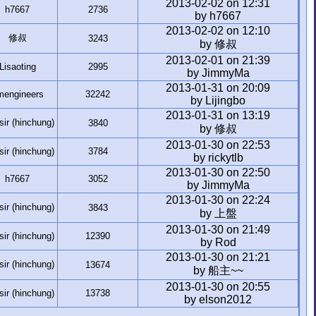
2013-02-02 on 12:31
h7667
2736
by h7667
2013-02-02 on 12:10
修叔
3243
by 修叔
2013-02-01 on 21:39
Lisaoting
2995
by JimmyMa
2013-01-31 on 20:09
mengineers
32242
by Lijingbo
2013-01-31 on 13:19
r (hinchung)
3840
by 修叔
2013-01-30 on 22:53
r (hinchung)
3784
by rickytlb
2013-01-30 on 22:50
h7667
3052
by JimmyMa
2013-01-30 on 22:24
r (hinchung)
3843
by 上盤
2013-01-30 on 21:49
r (hinchung)
12390
by Rod
2013-01-30 on 21:21
r (hinchung)
13674
by 船主~~
2013-01-30 on 20:55
r (hinchung)
13738
by elson2012