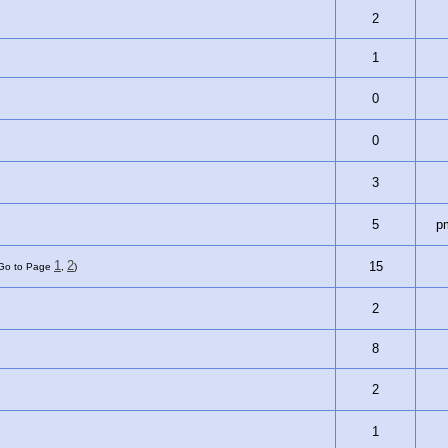
2
1
0
0
3
5
p
1
2
15
Go to Page
,
)
2
8
2
1