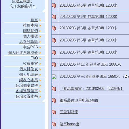
請建立帳號
。
20130206 第6場 谷草第3班 1200米
忘了您的密碼？
20130206 第6場 谷草第3班 1200米
首頁
推薦本站
20130206 第6場 谷草第3班 1200米
聯絡我們
個人帳號
20130206 第6場 谷草第3班 1200米
馬迷討論區
申請PCS
20130206 第5場 谷草第3班 1000米
個人評述系統簡介
FAQ
收費事宜
20130206 第四場 谷草第四班 1800米
個人排位表
個人配磅表
20130206 第三場谷草第四班 1650米
(
網友心水馬
各場獨贏賠率
『賽馬數據富』2013/02/06 【潔淨版】
各場連贏賠率
各場位置走勢
都系装佐卫星电视好啲!
三重彩賠率
賠率hang機