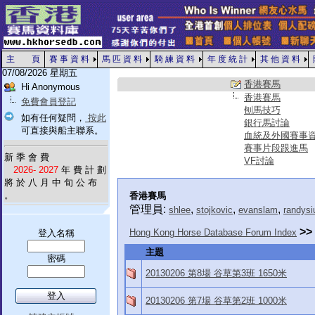
主 頁
賽 事 資 料
馬 匹 資 料
騎 練 資 料
年 度 統 計
其 他 資 料
07/08/2026 星期五
香港賽馬
Hi Anonymous
香港賽馬
免費會員登記
刨馬技巧
如有任何疑問，
按此
銀行馬討論
可直接與船主聯系。
血統及外國賽事
賽事片段跟進馬
新 季 會 費
VF討論
2026- 2027
年 費 計 劃
將 於 八 月 中 旬 公 布
。
香港賽馬
管理員:
,
,
,
shlee
stojkovic
evanslam
randysi
>>
Hong Kong Horse Database Forum Index
登入名稱
主題
密碼
20130206 第8場 谷草第3班 1650米
20130206 第7場 谷草第2班 1000米