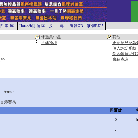
賠 率 區
Horsedb討 論 區
搜 尋
簡 體GB
繁 體BIG5
球迷集中贏
其他
足球論壇
更新意見及報
個人評語系統
你地鍾意貼乜
資料
會藉查詢
,
u
home
香港賽馬
回覆數
0
f
1