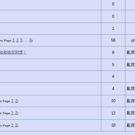
0
0
1
1
2
3
6
58
p
 to Page
,
,
, ... ,
)
點知都係安慰獎！
亂買si
8
5
亂買si
4
亂買si
4
1
2
10
亂買si
to Page
,
)
1
2
亂買si
12
to Page
,
)
1
2
18
亂買si
to Page
,
)