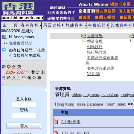
主 頁
賽 事 資 料
馬 匹 資 料
騎 練 資 料
年 度 統 計
其 他 資 料
08/08/2026 星期六
香港賽馬
Hi Anonymous
香港賽馬
免費會員登記
刨馬技巧
如有任何疑問，
按此
銀行馬討論
可直接與船主聯系。
血統及外國賽事資
料
新 季 會 費
賽事片段跟進馬
2026- 2027
年 費 計 劃
VF討論
將 於 八 月 中 旬 公 布
。
香港賽馬
管理員:
,
,
,
shlee
stojkovic
evanslam
randysi
登入名稱
>>
Hong Kong Horse Database Forum Index
密碼
主題
2月9日夜馬
人日 R4, R6, R8