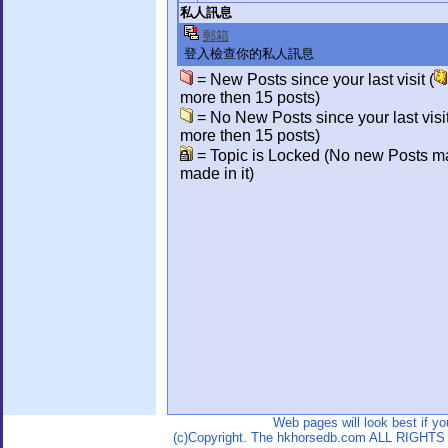
私人訊息
郵箱
登入檢查你的私人訊息
= New Posts since your last visit (
more then 15 posts)
= No New Posts since your last visit
more then 15 posts)
= Topic is Locked (No new Posts m
made in it)
Web pages will look best if y
(c)Copyright. The hkhorsedb.com ALL RIGHTS