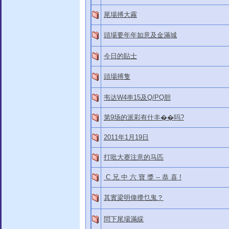
尾場搏大霧
頭場要年年如意及金滿城
今日的貼士
頭場搏隻
韦达W4串15及Q/PQ胆
第9场的派彩有什丰��吗?
2011年1月19日
打吡大赛注意的马匹
C 兄 中 六 寶 獎 -- 恭 喜 !
其實梁明偉攪乜鬼？
問下尾場滿綵