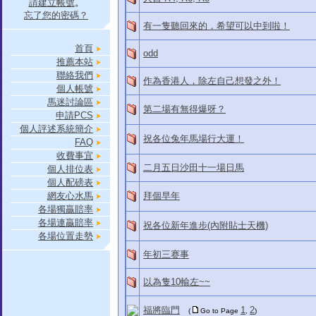
請建立帳號
。
忘了您的密碼？
有一隻聽回來的，希望可以中到啦！
首頁
odd
推薦本站
聯絡我們
作為香港人，除左自己想發之外！
個人帳號
馬迷討論區
第二場有無得爆呀？
申請PCS
個人評述系統簡介
祝各位兔年馬場行大運！
FAQ
收費事宜
二月五日沙田十一場日馬
個人排位表
個人配磅表
網友心水馬
拜個早年
各場獨贏賠率
各場連贏賠率
祝各位新年進步(內附貼士天機)
各場位置走勢
年初三赛事
以為隻10輸左~~
福將臨門
1
2
(
Go to Page
,
)