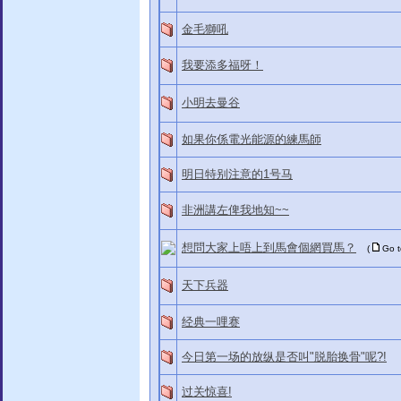
金毛獅吼
我要添多福呀！
小明去曼谷
如果你係電光能源的練馬師
明日特别注意的1号马
非洲講左俾我地知~~
想問大家上唔上到馬會個網買馬？
(
Go 
天下兵器
经典一哩赛
今日第一场的放纵是否叫"脱胎换骨"呢?!
过关惊喜!