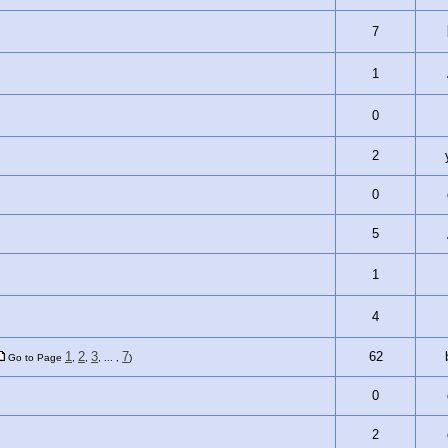
7
1
0
2
0
5
1
4
1
2
3
7
62
Go to Page
,
,
, ... ,
)
0
2