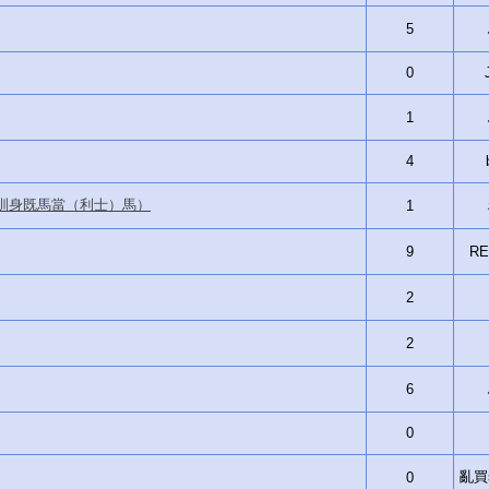
5
0
1
4
以安全訓身既馬當（利士）馬）
1
9
RE
2
2
6
0
亂買si
0