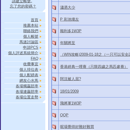
請建立帳號
。
忘了您的密碼？
瀟洒大少
P 彩池壞左
首頁
推薦本站
聯絡我們
顺利多1W3P
個人帳號
馬迷討論區
年關將至
申請PCS
個人評述系統簡介
（WIN攻略)2009-01-18之（一只可
FAQ
收費事宜
香港經典一哩賽（只限四歲之馬匹參賽）
個人排位表
個人配磅表
阿沈被人屈?
網友心水馬
各場獨贏賠率
18/01/2009
各場連贏賠率
各場位置走勢
飛將軍1W3P
QQP
呢場覺得好難好難買