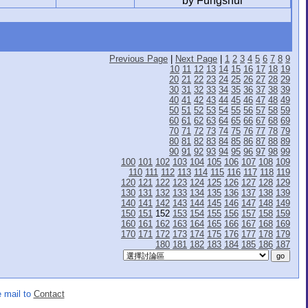
by Fungshui
Previous Page
|
Next Page
|
1
2
3
4
5
6
7
8
9
10
11
12
13
14
15
16
17
18
19
20
21
22
23
24
25
26
27
28
29
30
31
32
33
34
35
36
37
38
39
40
41
42
43
44
45
46
47
48
49
50
51
52
53
54
55
56
57
58
59
60
61
62
63
64
65
66
67
68
69
70
71
72
73
74
75
76
77
78
79
80
81
82
83
84
85
86
87
88
89
90
91
92
93
94
95
96
97
98
99
100
101
102
103
104
105
106
107
108
109
110
111
112
113
114
115
116
117
118
119
120
121
122
123
124
125
126
127
128
129
130
131
132
133
134
135
136
137
138
139
140
141
142
143
144
145
146
147
148
149
150
151
152
153
154
155
156
157
158
159
160
161
162
163
164
165
166
167
168
169
170
171
172
173
174
175
176
177
178
179
180
181
182
183
184
185
186
187
 mail to
Contact