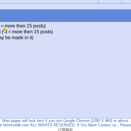
= more then 15 posts)
 (
= more then 15 posts)
y be made in it)
Web pages will look best if you use Google Chrome (1280 X 960) or above.
The hkhorsedb.com ALL RIGHTS RESERVED. If You Want Contact us , Please
訂閱條款