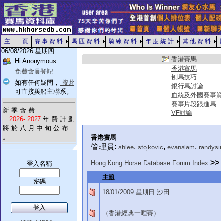
主 頁
賽 事 資 料
馬 匹 資 料
騎 練 資 料
年 度 統 計
其 他 資 料
06/08/2026 星期四
香港賽馬
Hi Anonymous
香港賽馬
免費會員登記
刨馬技巧
如有任何疑問，
按此
銀行馬討論
可直接與船主聯系。
血統及外國賽事
賽事片段跟進馬
新 季 會 費
VF討論
2026- 2027
年 費 計 劃
將 於 八 月 中 旬 公 布
。
香港賽馬
管理員:
,
,
,
shlee
stojkovic
evanslam
randysi
>>
Hong Kong Horse Database Forum Index
登入名稱
主題
密碼
18/01/2009 星期日 沙田
（香港經典一哩賽）