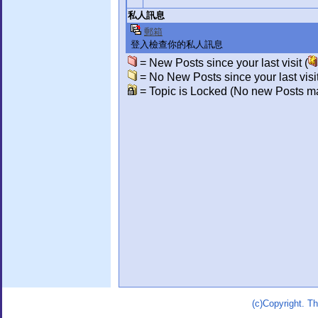
私人訊息
郵箱
登入檢查你的私人訊息
= New Posts since your last visit (
= No New Posts since your last visit
= Topic is Locked (No new Posts ma
(c)Copyright. 