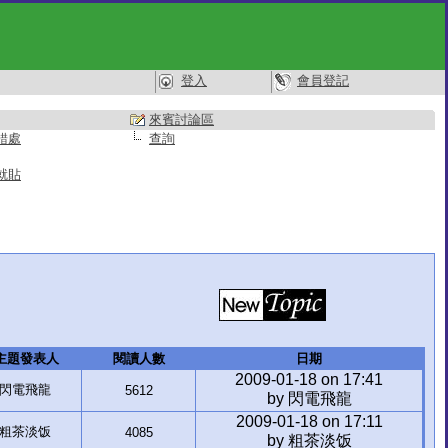
登入
會員登記
來賓討論區
錯處
查詢
就貼
主題發表人
閱讀人數
日期
2009-01-18 on 17:41
閃電飛龍
5612
by 閃電飛龍
2009-01-18 on 17:11
粗茶淡饭
4085
by 粗茶淡饭