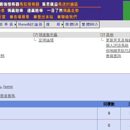
賠 率 區
Horsedb討 論 區
搜 尋
簡 體GB
繁 體BIG5
球迷集中贏
其他
足球論壇
更新意見及報
個人評語系統
你地鍾意貼乜
資料
會藉查詢
,
u
home
香港賽馬
回覆數
9
0