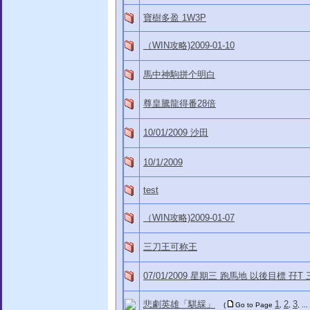
寶樹多盈 1W3P
（WIN攻略)2009-01-10
馬中神駒拼个明白
尊皇騰龍得番28倍
10/01/2009 沙田
10/1/2009
test
（WIN攻略)2009-01-07
三刀王可称王
07/01/2009 星期三 跑馬地 以後目標 孖T 
悲劇英雄「騏綵」
1
2
3
(
Go to Page
,
,
, ...