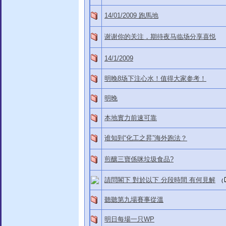
14/01/2009 跑馬地
谢谢你的关注，期待夜马临场分享喜悦
14/1/2009
明晚8场下注心水！值得大家参考！
明晚
本地實力前速可靠
谁知到“化工之昇”海外跑法？
煎釀三寶係咪垃圾食品?
請問閣下 對於以下 分段時間 有何見解
(
聽聽第九場賽事從溫
明日每場一只WP