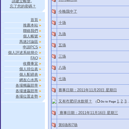
請建立帳號
。
忘了您的密碼？
今晚我中了
首頁
十场
推薦本站
聯絡我們
九场
個人帳號
馬迷討論區
五场
申請PCS
個人評述系統簡介
三场
FAQ
收費事宜
八场
個人排位表
個人配磅表
七场
網友心水馬
各場獨贏賠率
賽事日期：2011年11月20日 星期日
各場連贏賠率
各場位置走勢
又有冇肥仔水飲呀？
1
2
3
(
Go to Page
,
,
, 
賽事日期：2011年11月16日 星期三
第6场和7场