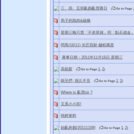
三、四、五班亂跑亂買賽日
(
Go to Page
馬子的肌肉&線條
星期三晚只買「不老英雄」同「點石成金
問馬(16/11) 光芒四射 錢程萬里
賽事日期：2011年11月16日 星期三
高柏新
1
2
(
Go to Page
,
)
師兄們, 很久不見
1
2
(
Go to Page
,
)
Where is 亂買sir ?
又系小小苏!
纯粹來料
始亂終戲(20111109)
1
2
(
Go to Page
,
)