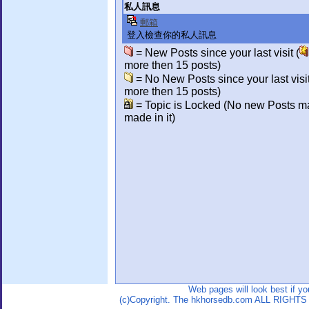
私人訊息
郵箱
登入檢查你的私人訊息
= New Posts since your last visit (
more then 15 posts)
= No New Posts since your last visit
more then 15 posts)
= Topic is Locked (No new Posts m
made in it)
Web pages will look best if y
(c)Copyright. The hkhorsedb.com ALL RIGHTS