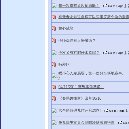
每一次都有原因亂買既！
1
(
Go to Page
,
有无老友知道点样可以买俄罗斯个边的股票
雄心威龍
今晚係咪有人變魔術？
今次又有冇肥仔水飲呢？
1
(
Go to Page
,
時差!?
唔小心入左馬場，第一次好至快地賽事。
5
)
04/11/2011 賽馬事前準備。
《賽馬數據富》田草30/10
六合彩特码几时开只鸡啊!
1
(
Go to Page
第九場隻富貴金龍咁冷應該買得過
(
Go 