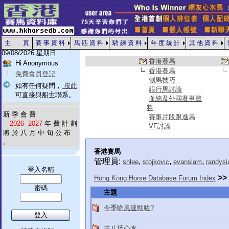
主 頁
賽 事 資 料
馬 匹 資 料
騎 練 資 料
年 度 統 計
其 他 資 料
09/08/2026 星期日
香港賽馬
Hi Anonymous
香港賽馬
免費會員登記
刨馬技巧
如有任何疑問，
按此
銀行馬討論
可直接與船主聯系。
血統及外國賽事資
料
新 季 會 費
賽事片段跟進馬
2026- 2027
年 費 計 劃
VF討論
將 於 八 月 中 旬 公 布
。
香港賽馬
管理員:
,
,
,
shlee
stojkovic
evanslam
randysi
登入名稱
>>
Hong Kong Horse Database Forum Index
密碼
主題
今季啲風速勁咗?
共八场心水