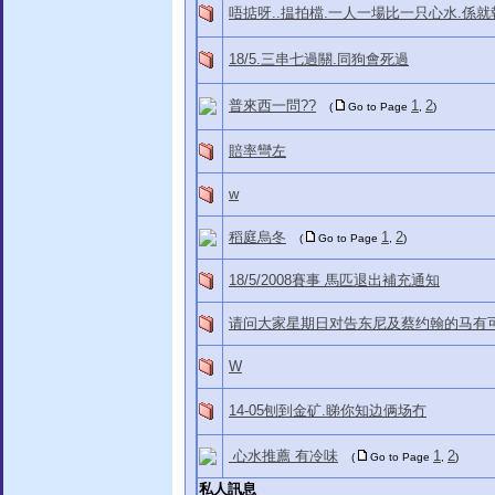
唔掂呀..揾拍檔.一人一場比一只心水.係就
18/5.三串七過關.同狗會死過
普來西一問??
1
2
(
Go to Page
,
)
賠率彎左
w
稻庭烏冬
1
2
(
Go to Page
,
)
18/5/2008賽事 馬匹退出補充通知
请问大家星期日对告东尼及蔡约翰的马有
W
14-05刨到金矿.睇你知边俩场冇
心水推薦 有冷味
1
2
(
Go to Page
,
)
私人訊息