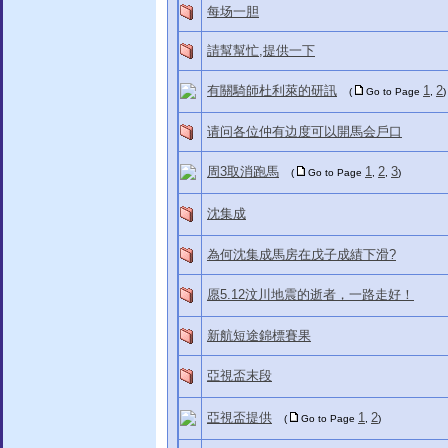
每场一胆
請幫幫忙,提供一下
有關騎師杜利萊的研訊
1
2
(
Go to Page
,
)
请问各位仲有边度可以開馬会戶口
周3取消跑馬
1
2
3
(
Go to Page
,
,
)
沈集成
為何沈集成馬房在戊子成績下滑?
愿5.12汶川地震的逝者，一路走好！
新航短途錦標賽果
亞視盃末段
亞視盃提供
1
2
(
Go to Page
,
)