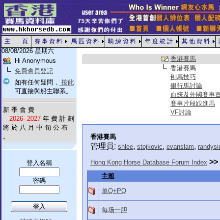
主 頁
賽 事 資 料
馬 匹 資 料
騎 練 資 料
年 度 統 計
其 他 資 料
08/08/2026 星期六
香港賽馬
Hi Anonymous
香港賽馬
免費會員登記
刨馬技巧
如有任何疑問，
按此
銀行馬討論
可直接與船主聯系。
血統及外國賽事
賽事片段跟進馬
新 季 會 費
VF討論
2026- 2027
年 費 計 劃
將 於 八 月 中 旬 公 布
。
香港賽馬
管理員:
,
,
,
shlee
stojkovic
evanslam
randysi
>>
Hong Kong Horse Database Forum Index
登入名稱
主題
密碼
单Q+PQ
每场一胆