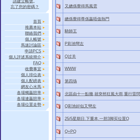
請建立帳號
。
又總係覺得馬風雲
忘了您的密碼？
總係覺得尊係贏唔值熱門
首頁
推薦本站
騎師王
聯絡我們
個人帳號
P彩池彎左
馬迷討論區
申請PCS
Q过关
個人評述系統簡介
FAQ
WWW
收費事宜
個人排位表
個人配磅表
第四场
網友心水馬
各場獨贏賠率
北區由十一點幾,就突然狂風大雨,重行雷
各場連贏賠率
各場位置走勢
Q彩池好似又彎左
25/5星期日.下重本.一胆3脚买位置Q
Q+PQ