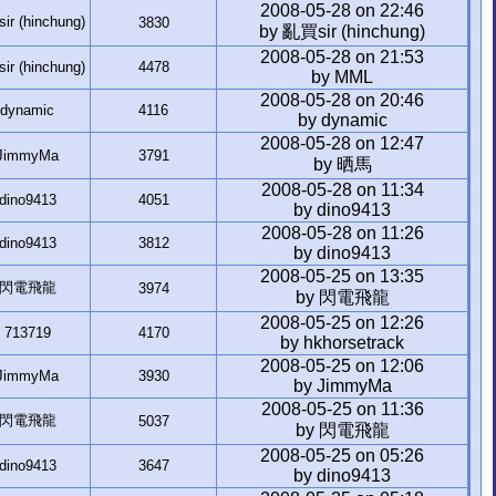
2008-05-28 on 22:46
r (hinchung)
3830
by 亂買sir (hinchung)
2008-05-28 on 21:53
r (hinchung)
4478
by MML
2008-05-28 on 20:46
dynamic
4116
by dynamic
2008-05-28 on 12:47
JimmyMa
3791
by 晒馬
2008-05-28 on 11:34
dino9413
4051
by dino9413
2008-05-28 on 11:26
dino9413
3812
by dino9413
2008-05-25 on 13:35
閃電飛龍
3974
by 閃電飛龍
2008-05-25 on 12:26
713719
4170
by hkhorsetrack
2008-05-25 on 12:06
JimmyMa
3930
by JimmyMa
2008-05-25 on 11:36
閃電飛龍
5037
by 閃電飛龍
2008-05-25 on 05:26
dino9413
3647
by dino9413