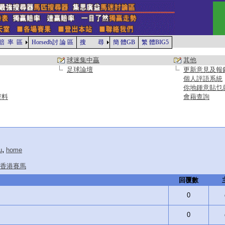
賠 率 區
Horsedb討 論 區
搜 尋
簡 體GB
繁 體BIG5
球迷集中贏
其他
足球論壇
更新意見及報
個人評語系統
你地鍾意貼乜
資料
會藉查詢
,
u
home
香港賽馬
回覆數
0
0