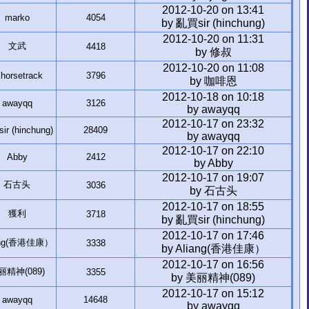
2012-10-20 on 13:41
marko
4054
by 亂買sir (hinchung)
2012-10-20 on 11:31
文武
4418
by 修叔
2012-10-20 on 11:08
horsetrack
3796
by 咖啡恩
2012-10-18 on 10:18
awayqq
3126
by awayqq
2012-10-17 on 23:32
r (hinchung)
28409
by awayqq
2012-10-17 on 22:10
Abby
2412
by Abby
2012-10-17 on 19:07
石古头
3036
by 石古头
2012-10-17 on 18:55
獲利
3718
by 亂買sir (hinchung)
2012-10-17 on 17:46
ang(香港佳康）
3338
by Aliang(香港佳康）
2012-10-17 on 16:56
丽精神(089)
3355
by 美丽精神(089)
2012-10-17 on 15:12
awayqq
14648
by awayqq