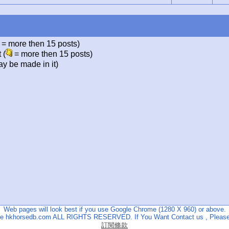
= more then 15 posts)
 (
= more then 15 posts)
y be made in it)
Web pages will look best if you use Google Chrome (1280 X 960) or above.
The hkhorsedb.com ALL RIGHTS RESERVED. If You Want Contact us , Please
訂閱條款