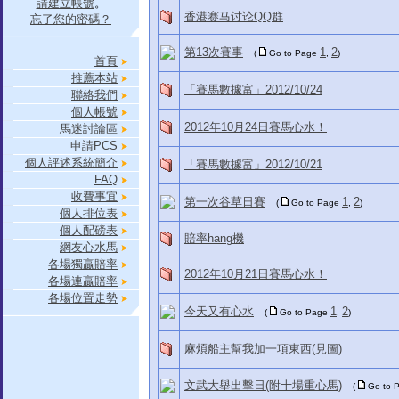
請建立帳號
。
香港赛马讨论QQ群
忘了您的密碼？
第13次賽事
1
2
(
Go to Page
,
)
首頁
推薦本站
「賽馬數據富」2012/10/24
聯絡我們
個人帳號
2012年10月24日賽馬心水！
馬迷討論區
申請PCS
個人評述系統簡介
「賽馬數據富」2012/10/21
FAQ
收費事宜
第一次谷草日賽
1
2
(
Go to Page
,
)
個人排位表
個人配磅表
賠率hang機
網友心水馬
各場獨贏賠率
2012年10月21日賽馬心水！
各場連贏賠率
各場位置走勢
今天又有心水
1
2
(
Go to Page
,
)
麻煩船主幫我加一項東西(見圖)
文武大舉出擊日(附十場重心馬)
(
Go to 