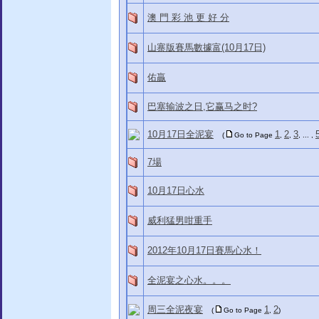
澳 門 彩 池 更 好 分
山寨版賽馬數據富(10月17日)
佑贏
巴塞输波之日,它赢马之时?
10月17日全泥宴
1
2
3
(
Go to Page
,
,
, ... ,
7場
10月17日心水
威利猛男咁重手
2012年10月17日賽馬心水！
全泥宴之心水。。。
周三全泥夜宴
1
2
(
Go to Page
,
)