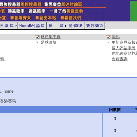
賠 率 區
Horsedb討 論 區
搜 尋
簡 體GB
繁 體BIG5
球迷集中贏
其他
足球論壇
更新意見及報
個人評語系統
你地鍾意貼乜
資料
會藉查詢
,
u
home
香港賽馬
回覆數
0
0