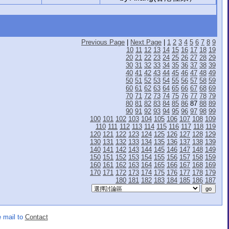
Previous Page
|
Next Page
|
1
2
3
4
5
6
7
8
9
10
11
12
13
14
15
16
17
18
19
20
21
22
23
24
25
26
27
28
29
30
31
32
33
34
35
36
37
38
39
40
41
42
43
44
45
46
47
48
49
50
51
52
53
54
55
56
57
58
59
60
61
62
63
64
65
66
67
68
69
70
71
72
73
74
75
76
77
78
79
80
81
82
83
84
85
86
87
88
89
90
91
92
93
94
95
96
97
98
99
100
101
102
103
104
105
106
107
108
109
110
111
112
113
114
115
116
117
118
119
120
121
122
123
124
125
126
127
128
129
130
131
132
133
134
135
136
137
138
139
140
141
142
143
144
145
146
147
148
149
150
151
152
153
154
155
156
157
158
159
160
161
162
163
164
165
166
167
168
169
170
171
172
173
174
175
176
177
178
179
180
181
182
183
184
185
186
187
 mail to
Contact