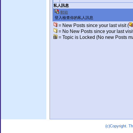
私人訊息
郵箱
登入檢查你的私人訊息
= New Posts since your last visit (
= No New Posts since your last visit
= Topic is Locked (No new Posts ma
(c)Copyright. 