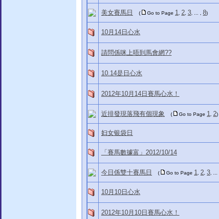
美女賽馬日
1
2
3
8
(
Go to Page
,
,
, ... ,
)
10月14日心水
請問係咪上唔到馬會網??
10.14是日心水
2012年10月14日賽馬心水！
近排發現落飛有個現象
1
2
(
Go to Page
,
)
妇女银袋日
「賽馬數據富」2012/10/14
今日係雙十賽馬日
1
2
3
(
Go to Page
,
,
, ...
10月10日心水
2012年10月10日賽馬心水！