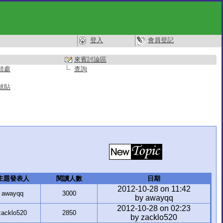
登入
會員登記
來賓討論區
錯處
查詢
就貼
主題發表人
閱讀人數
日期
2012-10-28 on 11:42
awayqq
3000
by awayqq
2012-10-28 on 02:23
zacklo520
2850
by zacklo520