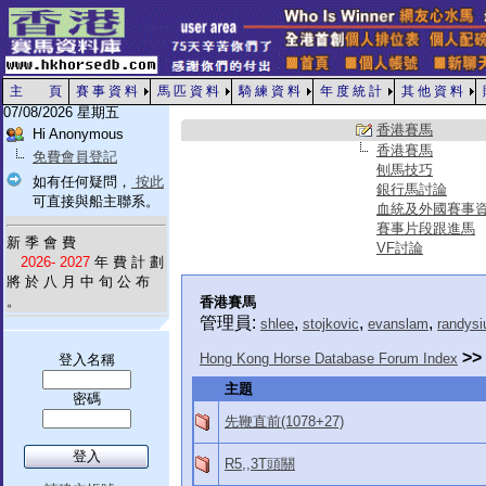
主 頁
賽 事 資 料
馬 匹 資 料
騎 練 資 料
年 度 統 計
其 他 資 料
07/08/2026 星期五
香港賽馬
Hi Anonymous
香港賽馬
免費會員登記
刨馬技巧
如有任何疑問，
按此
銀行馬討論
可直接與船主聯系。
血統及外國賽事
賽事片段跟進馬
新 季 會 費
VF討論
2026- 2027
年 費 計 劃
將 於 八 月 中 旬 公 布
。
香港賽馬
管理員:
,
,
,
shlee
stojkovic
evanslam
randysi
>>
Hong Kong Horse Database Forum Index
登入名稱
主題
密碼
先鞭直前(1078+27)
R5,,3T頭關