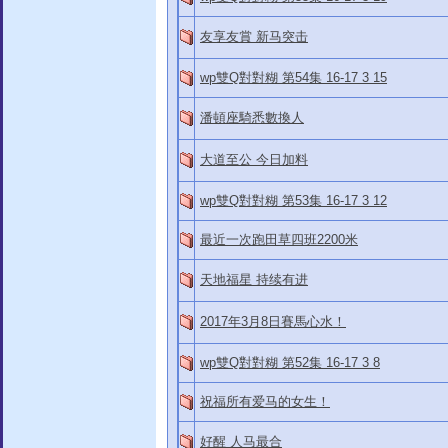
友享友賞 新马突击
wp雙Q對對糊 第54集 16-17 3 15
潘頓座騎悉數換人
大道至公 今日加料
wp雙Q對對糊 第53集 16-17 3 12
最近一次跑田草四班2200米
天地福星 持续有进
2017年3月8日賽馬心水！
wp雙Q對對糊 第52集 16-17 3 8
祝福所有爱马的女生！
好醒 人马最合