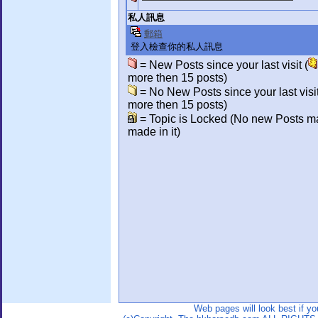
私人訊息
郵箱
登入檢查你的私人訊息
= New Posts since your last visit (
more then 15 posts)
= No New Posts since your last visit
more then 15 posts)
= Topic is Locked (No new Posts m
made in it)
Web pages will look best if y