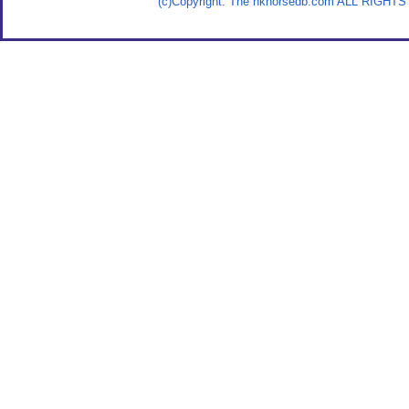
(c)Copyright. The hkhorsedb.com ALL RIGHTS