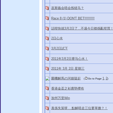
巫斯義会唔会拣错马？
Race 8 (1) DON'T BET!!!!!!!!!!
話咁快就3月2日了...不過今日都係亂咁買
2日心水
3月2日試下
2011年3月2日赛马心水！
2011年 3月 2日 星期三
圍機解馬の河娘疑起
1
2
(
Go to Page
,
)
香港金盃之衫應墊𥚃布
加州万里Win
真係失策呀....點解唔走三位要單膽？！