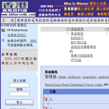
主 頁
賽 事 資 料
馬 匹 資 料
騎 練 資 料
年 度 統 計
其 他 資 料
07/08/2026 星期五
香港賽馬
Hi Anonymous
香港賽馬
免費會員登記
刨馬技巧
如有任何疑問，
按此
銀行馬討論
可直接與船主聯系。
血統及外國賽事資
料
新 季 會 費
賽事片段跟進馬
2026- 2027
年 費 計 劃
VF討論
將 於 八 月 中 旬 公 布
。
香港賽馬
管理員:
,
,
,
shlee
stojkovic
evanslam
randysi
登入名稱
>>
Hong Kong Horse Database Forum Index
密碼
主題
八
八