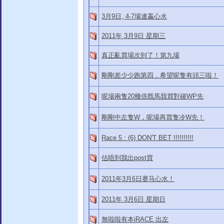
3月9日, 4-7場連嬴心水
2011年 3月9日 星期三
真正亂買場次到了！第九場
剛剛差少少跑第四，希望呢隻有頭三啦！
呢場兩隻20幾倍既馬我買對碰WP先
剛剛中左隻W，呢場再買隻冷W先！
Race 5 : (6) DON'T BET !!!!!!!!!!
估唔到我出post買
2011年3月6日赛马心水！
2011年 3月6日 星期日
無啦啦有本iRACE 出左