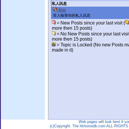
私人訊息
郵箱
登入檢查你的私人訊息
= New Posts since your last visit (
more then 15 posts)
= No New Posts since your last visit
more then 15 posts)
= Topic is Locked (No new Posts m
made in it)
Web pages will look best if y
(c)Copyright. The hkhorsedb.com ALL RIGHTS