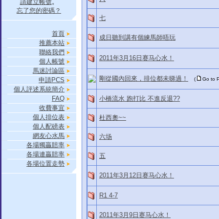
請建立帳號
。
忘了您的密碼？
七
首頁
成日聽到講有個練馬師唔玩
推薦本站
聯絡我們
2011年3月16日赛马心水！
個人帳號
馬迷討論區
剛從國內回來，排位都未睇過！
申請PCS
(
Go to
個人評述系統簡介
FAQ
小橋流水 跑打比 不進反退??
收費事宜
個人排位表
杜西奧~~
個人配磅表
網友心水馬
六场
各場獨贏賠率
各場連贏賠率
五
各場位置走勢
2011年3月12日赛马心水！
R1 4-7
2011年3月9日赛马心水！