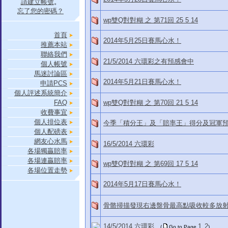
請建立帳號
。
忘了您的密碼？
wp雙Q對對糊 之 第71回 25 5 14
首頁
2014年5月25日賽馬心水！
推薦本站
聯絡我們
21/5/2014 六環彩之有預感會中
個人帳號
馬迷討論區
2014年5月21日賽馬心水！
申請PCS
個人評述系統簡介
FAQ
wp雙Q對對糊 之 第70回 21 5 14
收費事宜
個人排位表
今季「積分王」及「賠率王」得分及冠軍
個人配磅表
網友心水馬
16/5/2014 六環彩
各場獨贏賠率
各場連贏賠率
wp雙Q對對糊 之 第69回 17 5 14
各場位置走勢
2014年5月17日賽馬心水！
骨骼掃描發現右邊盤骨最高點吸收較多放
14/5/2014 六環彩
1
2
(
Go to Page
,
)