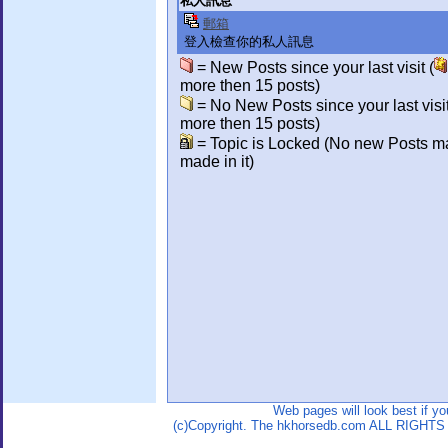
私人訊息
郵箱
登入檢查你的私人訊息
= New Posts since your last visit (
more then 15 posts)
= No New Posts since your last visit
more then 15 posts)
= Topic is Locked (No new Posts m
made in it)
Web pages will look best if y
(c)Copyright. The hkhorsedb.com ALL RIGHTS