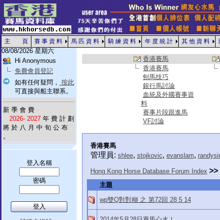
主 頁
賽 事 資 料
馬 匹 資 料
騎 練 資 料
年 度 統 計
其 他 資 料
08/08/2026 星期六
香港賽馬
Hi Anonymous
香港賽馬
免費會員登記
刨馬技巧
如有任何疑問，
按此
銀行馬討論
可直接與船主聯系。
血統及外國賽事資
料
新 季 會 費
賽事片段跟進馬
2026- 2027
年 費 計 劃
VF討論
將 於 八 月 中 旬 公 布
。
香港賽馬
管理員:
,
,
,
shlee
stojkovic
evanslam
randysi
登入名稱
>>
Hong Kong Horse Database Forum Index
密碼
主題
wp雙Q對對糊 之 第72回 28 5 14
2014年5月28日賽馬心水！