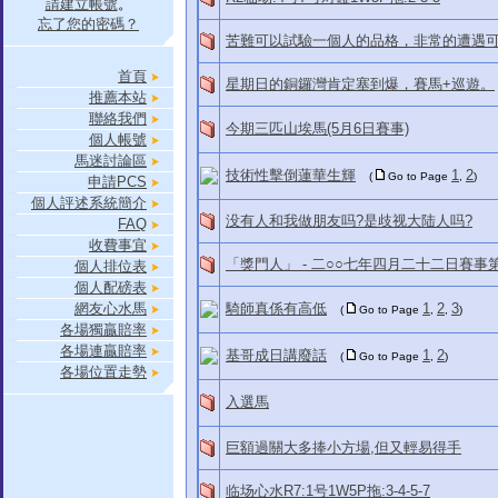
請建立帳號
。
忘了您的密碼？
苦難可以試驗一個人的品格，非常的遭遇
首頁
星期日的銅鑼灣肯定塞到爆，賽馬+巡遊。
推薦本站
聯絡我們
今期三匹山埃馬(5月6日賽事)
個人帳號
馬迷討論區
技術性擊倒蓮華生輝
1
2
(
Go to Page
,
)
申請PCS
個人評述系統簡介
没有人和我做朋友吗?是歧视大陆人吗?
FAQ
收費事宜
「獎門人」 - 二○○七年四月二十二日賽事
個人排位表
個人配磅表
網友心水馬
騎師真係有高低
1
2
3
(
Go to Page
,
,
)
各場獨贏賠率
各場連贏賠率
基哥成日講廢話
1
2
(
Go to Page
,
)
各場位置走勢
入選馬
巨額過關大多捧小方場,但又輕易得手
临场心水R7:1号1W5P拖:3-4-5-7