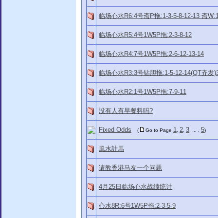
临场心水R6:4号斋P拖:1-3-5-8-12-13 斋W:1.
临场心水R5:4号1W5P拖:2-3-8-12
临场心水R4:7号1W5P拖:2-6-12-13-14
临场心水R3:3号钻胆拖:1-5-12-14(QT齐发
临场心水R2:1号1W5P拖:7-9-11
没有人有早餐料吗?
Fixed Odds
1
2
3
5
(
Go to Page
,
,
, ... ,
)
風水計馬
请教香港马友一个问题
4月25日临场心水战绩统计
心水8R:6号1W5P拖:2-3-5-9