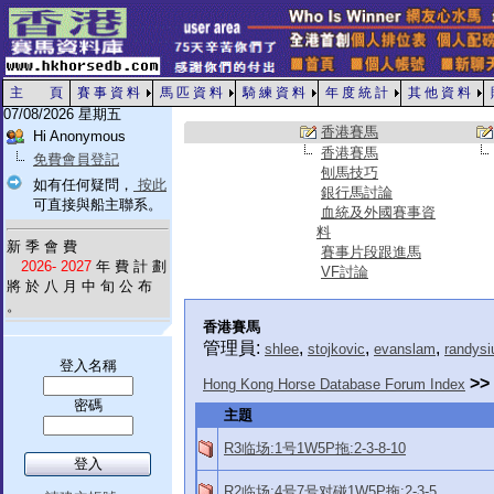
主 頁
賽 事 資 料
馬 匹 資 料
騎 練 資 料
年 度 統 計
其 他 資 料
07/08/2026 星期五
香港賽馬
Hi Anonymous
香港賽馬
免費會員登記
刨馬技巧
如有任何疑問，
按此
銀行馬討論
可直接與船主聯系。
血統及外國賽事資
料
新 季 會 費
賽事片段跟進馬
2026- 2027
年 費 計 劃
VF討論
將 於 八 月 中 旬 公 布
。
香港賽馬
管理員:
,
,
,
shlee
stojkovic
evanslam
randysi
登入名稱
>>
Hong Kong Horse Database Forum Index
密碼
主題
R3临场:1号1W5P拖:2-3-8-10
R2临场:4号7号对碰1W5P拖:2-3-5