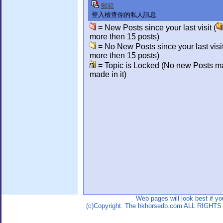
郵箱
登入檢查你的私人訊息
= New Posts since your last visit (
more then 15 posts)
= No New Posts since your last visit
more then 15 posts)
= Topic is Locked (No new Posts m
made in it)
Web pages will look best if y
(c)Copyright. The hkhorsedb.com ALL RIGHTS