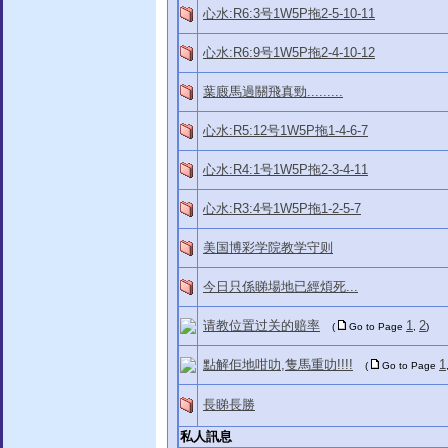
心水:R6:3号1W5P拖2-5-10-11
心水:R6:9号1W5P拖2-4-10-12
葉廄馬過關飛真勁.........
心水:R5:12号1W5P拖1-4-6-7
心水:R4:1号1W5P拖2-3-4-11
心水:R3:4号1W5P拖1-2-5-7
美国博彩学院教学守则
今日只係睇場地已經煩死...
请教位置过关的赔率
1
2
(
Go to Page
,
)
點解佢地咁叻,隻馬重叻!!!!
1
(
Go to Page
長睇長勝
私人訊息