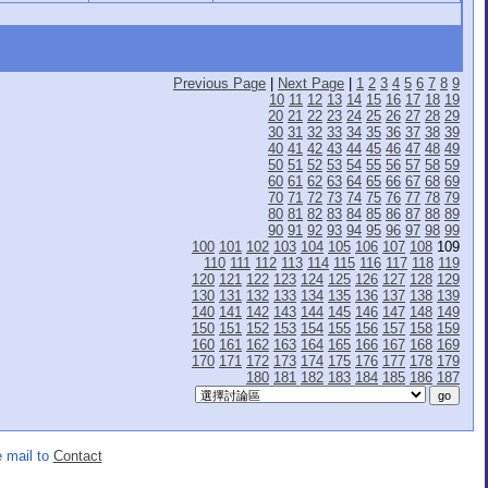
Previous Page
|
Next Page
|
1
2
3
4
5
6
7
8
9
10
11
12
13
14
15
16
17
18
19
20
21
22
23
24
25
26
27
28
29
30
31
32
33
34
35
36
37
38
39
40
41
42
43
44
45
46
47
48
49
50
51
52
53
54
55
56
57
58
59
60
61
62
63
64
65
66
67
68
69
70
71
72
73
74
75
76
77
78
79
80
81
82
83
84
85
86
87
88
89
90
91
92
93
94
95
96
97
98
99
100
101
102
103
104
105
106
107
108
109
110
111
112
113
114
115
116
117
118
119
120
121
122
123
124
125
126
127
128
129
130
131
132
133
134
135
136
137
138
139
140
141
142
143
144
145
146
147
148
149
150
151
152
153
154
155
156
157
158
159
160
161
162
163
164
165
166
167
168
169
170
171
172
173
174
175
176
177
178
179
180
181
182
183
184
185
186
187
 mail to
Contact