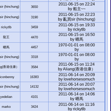
2011-06-15 on 22:24
r (hinchung)
3650
by 船主~~
2011-06-15 on 22:23
r (hinchung)
3190
by 亂買sir (hinchung)
2011-06-15 on 19:33
rickytlb
3459
by rickytlb
2011-06-15 on 16:50
龍王
4470
by 晒馬
1970-01-01 on 08:00
晒馬
4457
by
1970-01-01 on 08:00
r (hinchung)
3318
by
2011-06-15 on 11:24
ang(香港佳康）
3584
by Aliang(香港佳康）
2011-06-14 on 20:09
iconbenny
16383
by lovehorsesomuch
2011-06-14 on 20:07
r (hinchung)
14132
by lovehorsesomuch
2011-06-14 on 14:06
yedelian
4101
by 晒馬
2011-06-14 on 11:16
marko
3424
by rickytlb