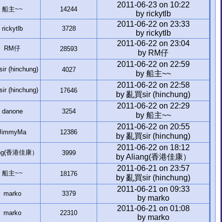
2011-06-23 on 10:22
船主~~
14244
by rickytlb
2011-06-22 on 23:33
rickytlb
3728
by rickytlb
2011-06-22 on 23:04
RM仔
28593
by RM仔
2011-06-22 on 22:59
r (hinchung)
4027
by 船主~~
2011-06-22 on 22:58
r (hinchung)
17646
by 亂買sir (hinchung)
2011-06-22 on 22:29
danone
3254
by 船主~~
2011-06-22 on 20:55
JimmyMa
12386
by 亂買sir (hinchung)
2011-06-22 on 18:12
ang(香港佳康）
3999
by Aliang(香港佳康）
2011-06-21 on 23:57
船主~~
18176
by 亂買sir (hinchung)
2011-06-21 on 09:33
marko
3379
by marko
2011-06-21 on 01:08
marko
22310
by marko