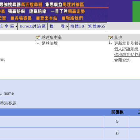
賠 率 區
Horsedb討 論 區
搜 尋
簡 體GB
繁 體BIG5
球迷集中贏
其他
足球論壇
更新意見及報
個人評語系統
你地鍾意貼乜
資料
會藉查詢
,
u
home
香港賽馬
回覆數
5
0