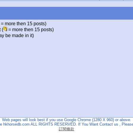
= more then 15 posts)
 (
= more then 15 posts)
y be made in it)
Web pages will look best if you use Google Chrome (1280 X 960) or above.
The hkhorsedb.com ALL RIGHTS RESERVED. If You Want Contact us , Please
訂閱條款