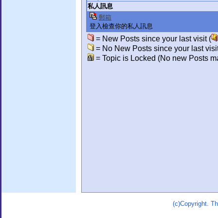
私人訊息
郵箱
登入檢查你的私人訊息
= New Posts since your last visit (
= No New Posts since your last visit
= Topic is Locked (No new Posts ma
(c)Copyright. 