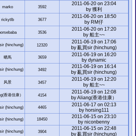
2011-06-20 on 23:04
marko
3592
by 獲利
2011-06-20 on 18:50
rickytlb
3677
by RM仔
2011-06-20 on 17:20
horsebaba
3536
by 船主~~
2011-06-19 on 17:06
r (hinchung)
12320
by 亂買sir (hinchung)
2011-06-19 on 16:20
晒馬
3659
by dynamic
2011-06-19 on 16:14
r (hinchung)
3492
by 亂買sir (hinchung)
2011-06-19 on 12:20
风景
3457
by 船主~~
2011-06-19 on 12:08
ang(香港佳康）
4154
by Aliang(香港佳康）
2011-06-17 on 02:13
r (hinchung)
4465
by horsing111
2011-06-15 on 23:10
r (hinchung)
18450
by niconbenny
2011-06-15 on 22:48
r (hinchung)
3904
by 亂買sir (hinchung)