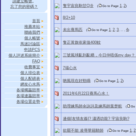
請建立帳號
。
隻宇宙良駒甘Q冷
1
2
忘了您的密碼？
(
Go to Page
,
)
8/2+10
首頁
推薦本站
未出賽馬匹
1
2
3
4
(
Go to Page
,
,
, ... ,
)
聯絡我們
個人帳號
隻正黃旗依家值400蚊
馬迷討論區
申請PCS
三號風球亂到亂晒，今日仲唔係my day？
個人評述系統簡介
FAQ
收費事宜
7場心水
個人排位表
個人配磅表
啲風現在好勁喎
1
2
(
Go to Page
,
)
網友心水馬
各場獨贏賠率
2011年6月22日賽馬心水！
各場連贏賠率
各場位置走勢
助理練馬師余詠詩及練馬師葉楚航
(
Go
邊個[友情友義]? 瀟洒叻龍? 宇宙良駒?
欲罷不能 凌辱華籍騎師
1
2
(
Go to Page
,