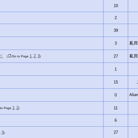
10
2
39
亂買si
3
！
1
2
3
亂買si
27
(
Go to Page
,
,
)
1
15
Ali
0
1
2
11
 to Page
,
)
6
3
27
,
)