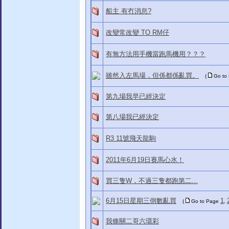
船主 有冇消息?
改變常改變 TO RM仔
有無方法用手機當跑馬機用？？？
雖然入左馬場，但係都係亂買。
(
Go to
第九場我早已經決定
第八場我已經決定
R3 11號飛天龍駒
2011年6月19日賽馬心水！
買三隻W，不過三隻都跑第二...
6月15日星期三倒數亂買
1
(
Go to Page
,
我條關二哥六環彩