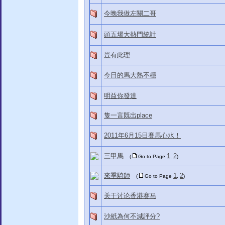
今晚我做左關二哥
頭五場大熱門統計
豈有此理
今日的馬大熱不穩
明益你發達
隻一言既出place
2011年6月15日賽馬心水！
三甲馬
1
2
(
Go to Page
,
)
來季騎師
1
2
(
Go to Page
,
)
关于讨论香港赛马
沙紙為何不減評分?