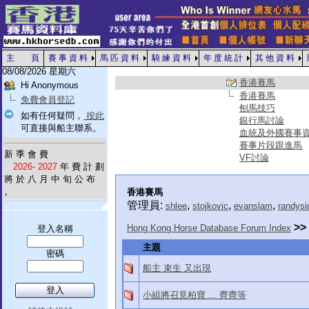
主 頁
賽 事 資 料
馬 匹 資 料
騎 練 資 料
年 度 統 計
其 他 資 料
08/08/2026 星期六
香港賽馬
Hi Anonymous
香港賽馬
免費會員登記
刨馬技巧
如有任何疑問，
按此
銀行馬討論
可直接與船主聯系。
血統及外國賽事
賽事片段跟進馬
新 季 會 費
VF討論
2026- 2027
年 費 計 劃
將 於 八 月 中 旬 公 布
。
香港賽馬
管理員:
,
,
,
shlee
stojkovic
evanslam
randysi
>>
Hong Kong Horse Database Forum Index
登入名稱
主題
密碼
船主 束生 又出現
小組將召見柏寶 ... 齊齊等