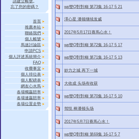
請建立帳號
。
忘了您的密碼？
wp雙Q對對糊 第73集 16-17 5 21
澤心星 潘顿继续发威
首頁
推薦本站
2017年5月17日賽馬心水！
聯絡我們
個人帳號
馬迷討論區
wp雙Q對對糊 第72集 16-17 5 17
申請PCS
個人評述系統簡介
wp雙Q對對糊 第71集 16-17 5 13
FAQ
收費事宜
妙力之城 再下一城
個人排位表
個人配磅表
大收成 头场有收获
網友心水馬
各場獨贏賠率
wp雙Q對對糊 第70集 16-17 5 10
各場連贏賠率
各場位置走勢
驾悦 棒潘顿头场
2017年5月7日賽馬心水！
wp雙Q對對糊 第69集 16-17 5 7