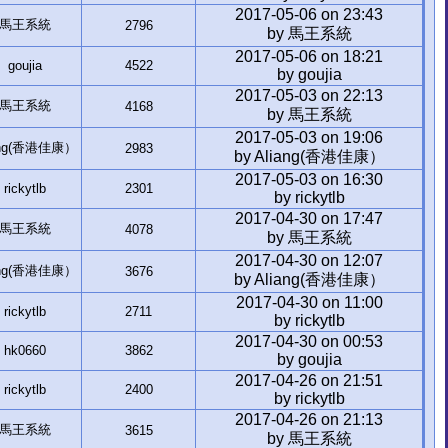
2017-05-06 on 23:43
馬王系統
2796
by 馬王系統
2017-05-06 on 18:21
goujia
4522
by goujia
2017-05-03 on 22:13
馬王系統
4168
by 馬王系統
2017-05-03 on 19:06
ang(香港佳康）
2983
by Aliang(香港佳康）
2017-05-03 on 16:30
rickytlb
2301
by rickytlb
2017-04-30 on 17:47
馬王系統
4078
by 馬王系統
2017-04-30 on 12:07
ang(香港佳康）
3676
by Aliang(香港佳康）
2017-04-30 on 11:00
rickytlb
2711
by rickytlb
2017-04-30 on 00:53
hk0660
3862
by goujia
2017-04-26 on 21:51
rickytlb
2400
by rickytlb
2017-04-26 on 21:13
馬王系統
3615
by 馬王系統