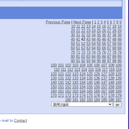
Previous Page
|
Next Page
|
1
2
3
4
5
6
7
8
9
10
11
12
13
14
15
16
17
18
19
20
21
22
23
24
25
26
27
28
29
30
31
32
33
34
35
36
37
38
39
40
41
42
43
44
45
46
47
48
49
50
51
52
53
54
55
56
57
58
59
60
61
62
63
64
65
66
67
68
69
70
71
72
73
74
75
76
77
78
79
80
81
82
83
84
85
86
87
88
89
90
91
92
93
94
95
96
97
98
99
100
101
102
103
104
105
106
107
108
109
110
111
112
113
114
115
116
117
118
119
120
121
122
123
124
125
126
127
128
129
130
131
132
133
134
135
136
137
138
139
140
141
142
143
144
145
146
147
148
149
150
151
152
153
154
155
156
157
158
159
160
161
162
163
164
165
166
167
168
169
170
171
172
173
174
175
176
177
178
179
180
181
182
183
184
185
186
187
 mail to
Contact