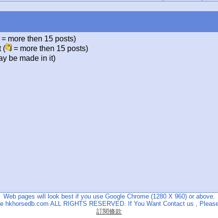
= more then 15 posts)
 (
= more then 15 posts)
y be made in it)
Web pages will look best if you use Google Chrome (1280 X 960) or above.
The hkhorsedb.com ALL RIGHTS RESERVED. If You Want Contact us , Please
訂閱條款