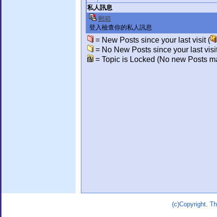
私人訊息
郵箱
登入檢查你的私人訊息
= New Posts since your last visit (
= No New Posts since your last visit
= Topic is Locked (No new Posts ma
(c)Copyright. 