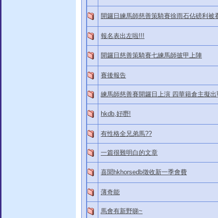
開鑼日練馬師慈善策騎賽徐雨石佔磅利被
報名表出左啦!!!
開鑼日慈善策騎賽七練馬師披甲上陣
賽後報告
練馬師慈善賽開鑼日上演 四華籍倉主擬出
hkdb,好嘢!
有性格全兄弟馬??
一篇很難明白的文章
喜聞hkhorsedb徵收新一季會費
薄奇能
馬會有新野睇~