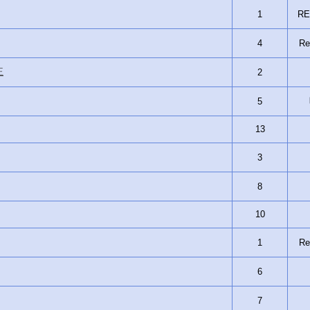
1
RE
4
Re
王
2
5
13
3
8
10
1
Re
6
7