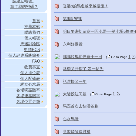
請建立帳號
。
香港o的馬名越來越攪鬼！
忘了您的密碼？
第9場 安進
首頁
推薦本站
明日要密切留意一匹冷馬──第七場5燈膽
聯絡我們
個人帳號
馬迷討論區
永利好退役
申請PCS
個人評述系統簡介
鵬鵬拉馬罰停賽十一日
1
2
(
Go to Page
,
)
FAQ
收費事宜
马季又开锣了 发一帖先
個人排位表
個人配磅表
話咁快又一年
網友心水馬
各場獨贏賠率
大陆投注问题
1
2
(
Go to Page
,
)
各場連贏賠率
各場位置走勢
馬匹首次去快活谷跑
心水馬膽
見習騎師徐君禮