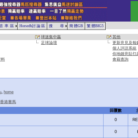
賠 率 區
Horsedb討 論 區
搜 尋
簡 體GB
繁 體BIG5
球迷集中贏
其他
足球論壇
更新意見及報
個人評語系統
你地鍾意貼乜
資料
會藉查詢
,
u
home
香港賽馬
回覆數
0
RE
0