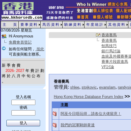
主 頁
賽 事 資 料
馬 匹 資 料
騎 練 資 料
年 度 統 計
其 他 資 料
07/08/2026 星期五
香港賽馬
Hi Anonymous
香港賽馬
免費會員登記
刨馬技巧
如有任何疑問，
按此
銀行馬討論
可直接與船主聯系。
血統及外國賽事
賽事片段跟進馬
新 季 會 費
VF討論
2026- 2027
年 費 計 劃
將 於 八 月 中 旬 公 布
。
香港賽馬
管理員:
,
,
,
shlee
stojkovic
evanslam
randysi
>>
Hong Kong Horse Database Forum Index
登入名稱
主題
密碼
阿巫今日唔玩得，請各位大佬留意！
我們的冠軍騎師韋達