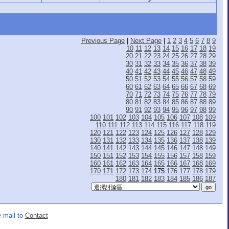
Previous Page
|
Next Page
|
1
2
3
4
5
6
7
8
9
10
11
12
13
14
15
16
17
18
19
20
21
22
23
24
25
26
27
28
29
30
31
32
33
34
35
36
37
38
39
40
41
42
43
44
45
46
47
48
49
50
51
52
53
54
55
56
57
58
59
60
61
62
63
64
65
66
67
68
69
70
71
72
73
74
75
76
77
78
79
80
81
82
83
84
85
86
87
88
89
90
91
92
93
94
95
96
97
98
99
100
101
102
103
104
105
106
107
108
109
110
111
112
113
114
115
116
117
118
119
120
121
122
123
124
125
126
127
128
129
130
131
132
133
134
135
136
137
138
139
140
141
142
143
144
145
146
147
148
149
150
151
152
153
154
155
156
157
158
159
160
161
162
163
164
165
166
167
168
169
170
171
172
173
174
175
176
177
178
179
180
181
182
183
184
185
186
187
 mail to
Contact