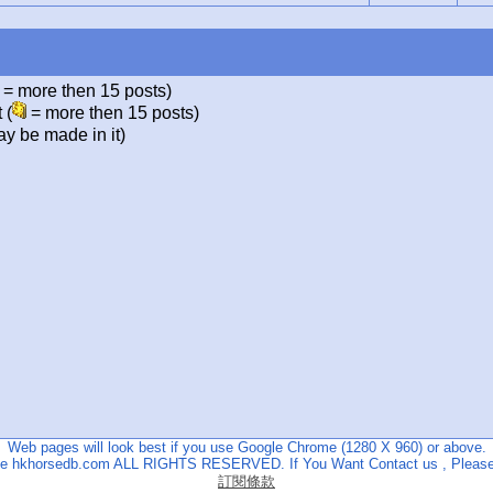
= more then 15 posts)
 (
= more then 15 posts)
y be made in it)
Web pages will look best if you use Google Chrome (1280 X 960) or above.
The hkhorsedb.com ALL RIGHTS RESERVED. If You Want Contact us , Please
訂閱條款