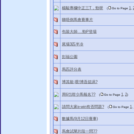
楊駿專欄中正三T，勁呀
1
(
Go to Page
,
睇唔倒馬會賽事片
包裝大師....勁P登場
尾場3匹半冷
彭福公園
馬匹評分表
博其能,喂!博吾掂涡?
周6乜咁少馬報名??
1
2
(
Go to Page
,
)
請問大家e-win有否問題?
1
(
Go to Page
,
數據馬(9月12日賽事)
馬會試閘片段一問??